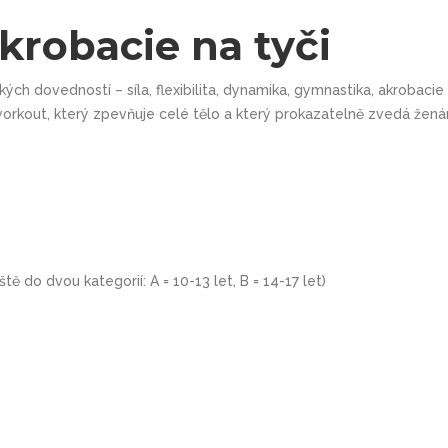
robacie na tyči
ých dovedností – síla, flexibilita, dynamika, gymnastika, akrobaci
workout, který zpevňuje celé tělo a který prokazatelně zvedá že
tě do dvou kategorií: A = 10-13 let, B = 14-17 let)