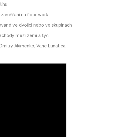
línu
í zaměření na floor work
vané ve dvojici nebo ve skupinách
přechody mezi zemí a tyčí
Dmitry Akimenko, Vane Lunatica