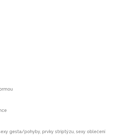
tformou
ance
u sexy gesta/pohyby, prvky striptýzu, sexy oblečení