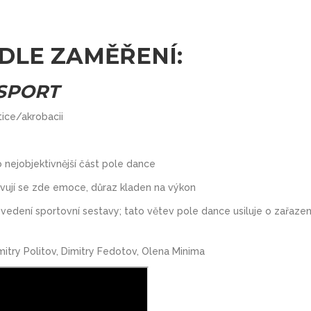
 DLE ZAMĚŘENÍ:
 SPORT
tice/akrobacii
 nejobjektivnější část pole dance
evují se zde emoce, důraz kladen na výkon
vedení sportovní sestavy; tato větev pole dance usiluje o zařazen
itry Politov, Dimitry Fedotov, Olena Minima