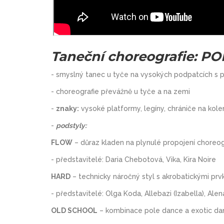
Taneční choreografie: P
- smyslný tanec u tyče na vysokých podpatcích s 
- choreografie převážně u tyče a na zemi
-
znaky:
vysoké platformy, legíny, chrániče na kole
-
podstyly:
FLOW
– důraz kladen na plynulé propojení choreogra
- představitelé: Daria Chebotová, Vika, Kira Noire
HARD
– technicky náročný styl s akrobatickými prv
- představitelé: Olga Koda, Allebazi (Izabella), Ale
OLD SCHOOL
– kombinace pole dance a exotic dance