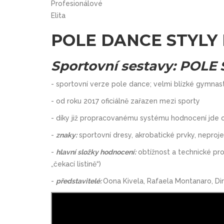
Profesionálové
Elita
POLE DANCE STYLY
Sportovní sestavy: POLE
- sportovní verze pole dance; velmi blízké gymnas
- od roku 2017 oficiálně zařazen mezi sporty
- díky již propracovanému systému hodnocení jde o
-
znaky:
sportovní dresy, akrobatické prvky, neproj
-
hlavní složky hodnocení:
obtížnost a technické pro
„čekací listině“)
-
představitelé:
Oona Kivela, Rafaela Montanaro, Dim