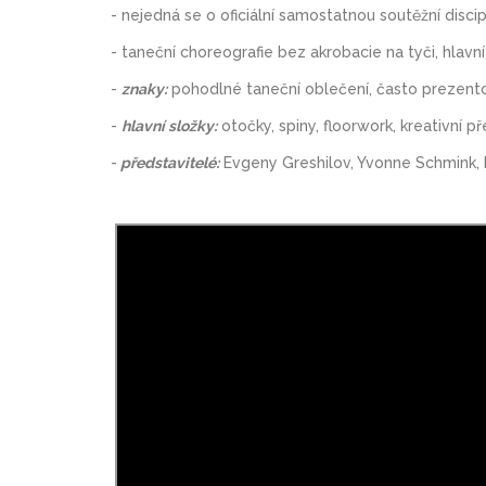
- nejedná se o oficiální samostatnou soutěžní discip
- taneční choreografie bez akrobacie na tyči, hlavn
-
znaky:
pohodlné taneční oblečení, často prezento
-
hlavní složky:
otočky, spiny, floorwork, kreativní 
-
představitelé:
Evgeny Greshilov, Yvonne Schmink, 