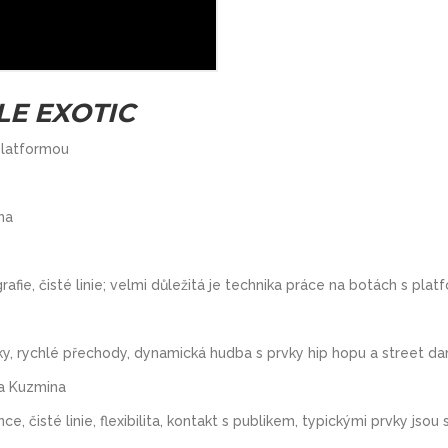
OLE EXOTIC
platformou
na
fie, čisté linie; velmi důležitá je technika práce na botách s pla
ky, rychlé přechody, dynamická hudba s prvky hip hopu a street d
na Kuzmina
, čisté linie, flexibilita, kontakt s publikem, typickými prvky jso