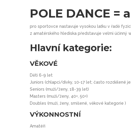
POLE DANCE = ak
pro sportovce nastavuje vysokou laťku v řadě fyzick
z amatérského hlediska představuje velmi účinný 
Hlavní kategorie:
VĚKOVÉ
Děti 6-9 let
Juniors (chlapci/dívky, 10-17 let; často rozdělené ješ
Seniors (muži/ženy, 18-39 let)
Masters (muži/ženy, 40+, 50+)
Doubles (muži, ženy, smíšené, věkové kategorie )
VÝKONNOSTNÍ
Amatéři