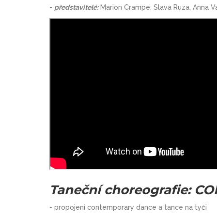
-
představitelé:
Marion Crampe, Slava Ruza, Anna Va
Taneční choreografie: 
- propojení contemporary dance a tance na tyči